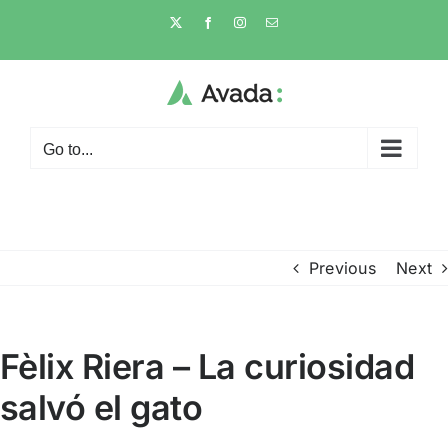
Skip
X
Facebook
Instagram
Email
to
content
Go to...
Previous
Next
Fèlix Riera – La curiosidad
salvó el gato