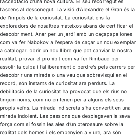
l’acceptació d’una nova cultura. El seu recorregut és
l’ascens al desconegut. La visió d’Alexandre el Gran és la
de l’impuls de la curiositat. La curiositat ens fa
exploradors de nosaltres mateixos abans de certificar el
descobriment. Anar per un jardí amb un caçapapallones
com va fer Nabokov a l’espera de caçar un nou exemplar
a catalogar, obrir un nou llibre que pot canviar la nostra
realitat, provar el prohibit com va fer Rimbaud per
assolir la culpa i l’alliberament o perdre’s pels carrers per
descobrir una mirada o una veu que sobrevisqui en el
record, són instants de curiositat ara perduts. La
debilitació de la curiositat ha provocat que els rius no
tinguin noms, com no en tenen per a alguns els seus
propis veïns. La mirada indiscreta s’ha convertit en una
mirada indolent. Les passions que desplegaven la seva
força com si fossin les ales d’un pterosaure sobre la
realitat dels homes i els empenyien a viure, ara són