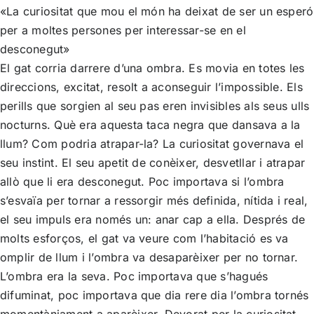
«La curiositat que mou el món ha deixat de ser un esperó
per a moltes persones per interessar-se en el
desconegut»
El gat corria darrere d’una ombra. Es movia en totes les
direccions, excitat, resolt a aconseguir l’impossible. Els
perills que sorgien al seu pas eren invisibles als seus ulls
nocturns. Què era aquesta taca negra que dansava a la
llum? Com podria atrapar-la? La curiositat governava el
seu instint. El seu apetit de conèixer, desvetllar i atrapar
allò que li era desconegut. Poc importava si l’ombra
s’esvaïa per tornar a ressorgir més definida, nítida i real,
el seu impuls era només un: anar cap a ella. Després de
molts esforços, el gat va veure com l’habitació es va
omplir de llum i l’ombra va desaparèixer per no tornar.
L’ombra era la seva. Poc importava que s’hagués
difuminat, poc importava que dia rere dia l’ombra tornés
momentàniament a aparèixer. Devorat per la curiositat,