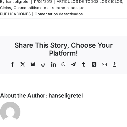
By
hanseligretel
|
11/06/2018
|
ARTÍCULOS DE TODOS LOS CICLOS
,
Ciclos
,
Cosmopolitismo o el retorno al bosque
,
en
PUBLICACIONES
|
Comentarios desactivados
Fèlix
Riera
–
La
Share This Story, Choose Your
curiosidad
salvó
Platform!
el
gato
Facebook
X
Bluesky
Reddit
LinkedIn
WhatsApp
Telegram
Tumblr
Xing
Email
Copy
Link
About the Author:
hanseligretel