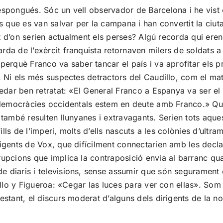
espongués. Sóc un vell observador de Barcelona i he vist 
s que es van salvar per la campana i han convertit la ciuta
mat d’on serien actualment els perses? Algú recorda qui ere
da de l’exèrcit franquista retornaven milers de soldats a
erquè Franco va saber tancar el país i va aprofitar els pre
. Ni els més suspectes detractors del Caudillo, com el ma
uedar ben retratat: «El General Franco a Espanya va ser e
 democràcies occidentals estem en deute amb Franco.» Quan
ambé resulten llunyanes i extravagants. Serien tots aquests
fills de l’imperi, molts d’ells nascuts a les colònies d’ul
rigents de Vox, que difícilment connectarien amb les decl
upcions que implica la contraposició envia al barranc qual
diaris i televisions, sense assumir que són segurament el
rillo y Figueroa: «Cegar las luces para ver con ellas». So
estant, el discurs moderat d’alguns dels dirigents de la 