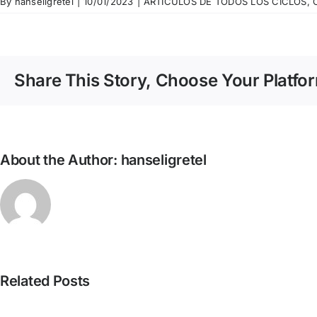
By
hanseligretel
|
10/01/2023
|
ARTÍCULOS DE TODOS LOS CICLOS
,
Share This Story, Choose Your Platfo
About the Author:
hanseligretel
Related Posts