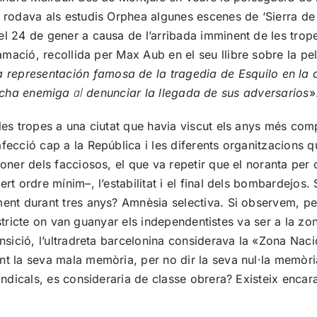
n rodava als estudis
Orphea
algunes escenes de ‘
Sierra
d
l 24 de gener a causa de l’arribada imminent de les trope
clamació, recollida per Max
Aub
en el seu llibre sobre la pe
a
representación
famosa de la
tragedia
de Esquilo
en la 
al
echa
enemiga
denunciar la llegada de
sus
adversarios
»
es tropes a una ciutat que havia viscut els anys més compl
fecció cap a la República i les diferents organitzacions 
oner dels facciosos, el que va repetir que el noranta per 
cert ordre mínim–, l’estabilitat i el final dels bombarde
ent durant tres anys? Amnèsia selectiva. Si observem, però
 districte on van guanyar els independentistes va ser a la z
ansició,
l’ultradreta
barcelonina considerava la «Zona Nacio
nt la seva mala memòria, per no dir la seva nul·la memòr
sindicals, es consideraria de classe obrera? Existeix enca