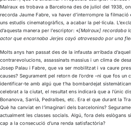
Malraux es trobava a Barcelona des de juliol del 1938, o
recorda Jaume Fabre, va haver d’interrompre la filmació e
uns estudis cinematogràfics, a acabar la pel·lícula. L’ex
d’aquesta manera per l’escriptor: «
[Malraux]
recordaba
l
actor
que
encarnaba
Jerjes
cayó
atravesado
por una
fl
Molts anys han passat des de la infausta arribada d’aquell
contrarevolucions, assassinats massius i un clima de desa
Josep Palau i Fabre, que va ser mobilitzat i va caure pres
causes? Segurament pel retorn de l’ordre –ni que fos un 
identificar-te amb algú que t’ha bombardejat sistemàticam
celebrat a la ciutat, el resultat ens indicarà que a l’únic
Bonanova, Sarrià, Pedralbes, etc. Era el que durant la Tr
Què ha canviat en l’imaginari dels barcelonins? Segurame
actualment les classes socials. Algú, fora dels eslògans 
cap a la consecució d’una renda satisfactòria?