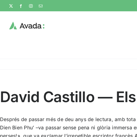
Skip
X
Facebook
Instagram
Email
to
content
David Castillo — El
Després de passar més de deu anys de lectura, amb tota m
Dien Bien Phu’ –va passar sense pena ni glòria immersa e
perses!», que va exclamar l’irrepetible escriptor francès