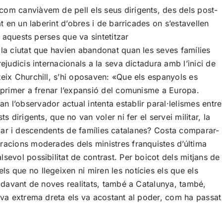
com canviàvem de pell els seus dirigents, des dels post-
t en un laberint d’obres i de barricades on s’estavellen
n aquests perses que va sintetitzar
 la ciutat que havien abandonat quan les seves famílies
judicis internacionals a la seva dictadura amb l’inici de
teix Churchill, s’hi oposaven: «Que els espanyols es
l primer a frenar l’expansió del comunisme a Europa.
 l’observador actual intenta establir paral·lelismes entre
 dirigents, que no van voler ni fer el servei militar, la
tramar i descendents de famílies catalanes? Costa comparar-
aracions moderades dels ministres franquistes d’última
sevol possibilitat de contrast. Per boicot dels mitjans de
s que no llegeixen ni miren les notícies els que els
m davant de noves realitats, també a Catalunya, també,
nova extrema dreta els va acostant al poder, com ha passat