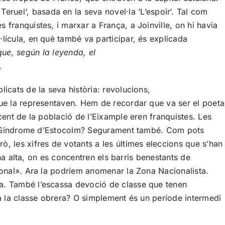
e
Teruel
‘, basada en la seva novel·la ‘L’
espoir
‘. Tal com
s franquistes, i marxar a França, a
Joinville
, on hi havia
l·lícula, en què també va participar, és explicada
que,
según
la
leyenda
,
el
.
icats de la seva història: revolucions,
que la representaven. Hem de recordar que va ser el poeta
cent de la població de l’Eixample eren franquistes. Les
jos. Síndrome d’Estocolm? Segurament també. Com pots
, les xifres de votants a les últimes eleccions que s’han
ona alta, on es concentren els barris benestants de
nal». Ara la podríem anomenar la Zona Nacionalista.
ia. També l’escassa devoció de classe que tenen
ra la classe obrera? O simplement és un període intermedi