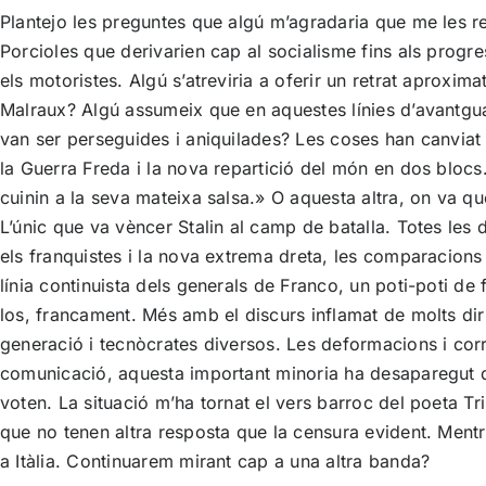
Plantejo les preguntes que algú m’agradaria que me les r
Porcioles que derivarien cap al socialisme fins als progre
els motoristes. Algú s’atreviria a oferir un retrat aproxi
Malraux? Algú assumeix que en aquestes línies d’avantguar
van ser perseguides i aniquilades? Les coses han canviat p
la Guerra Freda i la nova repartició del món en dos blocs
cuinin a la seva mateixa salsa.» O aquesta altra, on va q
L’únic que va vèncer Stalin al camp de batalla. Totes les
els franquistes i la nova extrema dreta, les comparacions t
línia continuista dels generals de Franco, un poti-poti de 
los, francament. Més amb el discurs inflamat de molts di
generació i tecnòcrates diversos. Les deformacions i corr
comunicació, aquesta important minoria ha desaparegut de 
voten. La situació m’ha tornat el vers barroc del poeta T
que no tenen altra resposta que la censura evident. Mentr
a Itàlia. Continuarem mirant cap a una altra banda?