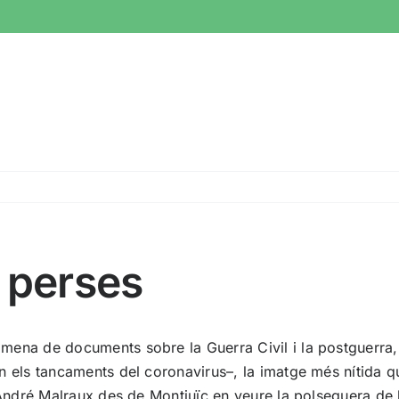
s perses
ena de documents sobre la Guerra Civil i la postguerra, 
n els tancaments del coronavirus–, la imatge més nítida q
 André Malraux des de Montjuïc en veure la polseguera de l