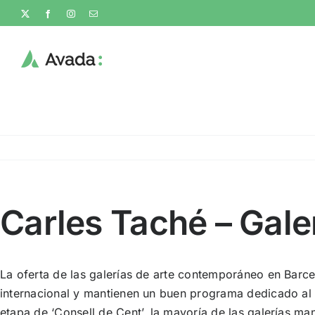
Skip
X
Facebook
Instagram
Email
to
content
Carles Taché – Gale
La oferta de las galerías de arte contemporáneo en Bar
internacional y mantienen un buen programa dedicado al p
etapa de ‘Consell de Cent’, la mayoría de las galerías m