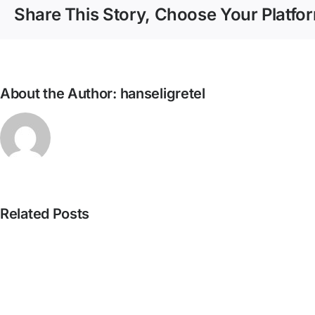
Share This Story, Choose Your Platfo
About the Author:
hanseligretel
Related Posts
Pista
nº424_Bertrand
Misonne