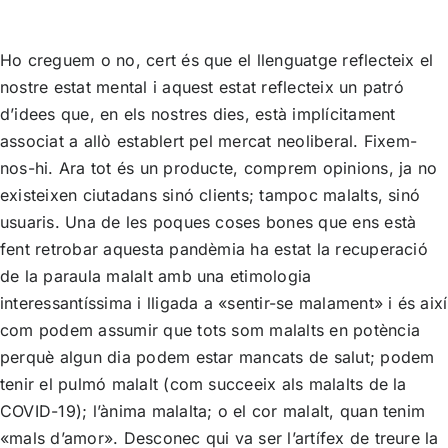
Ho creguem o no, cert és que el llenguatge reflecteix el
nostre estat mental i aquest estat reflecteix un patró
d’idees que, en els nostres dies, està implícitament
associat a allò establert pel mercat neoliberal. Fixem-
nos-hi. Ara tot és un producte, comprem opinions, ja no
existeixen ciutadans sinó clients; tampoc malalts, sinó
usuaris. Una de les poques coses bones que ens està
fent retrobar aquesta pandèmia ha estat la recuperació
de la paraula malalt amb una etimologia
interessantíssima i lligada a «sentir-se malament» i és així
com podem assumir que tots som malalts en potència
perquè algun dia podem estar mancats de salut; podem
tenir el pulmó malalt (com succeeix als malalts de la
COVID-19); l’ànima malalta; o el cor malalt, quan tenim
«mals d’amor». Desconec qui va ser l’artífex de treure la