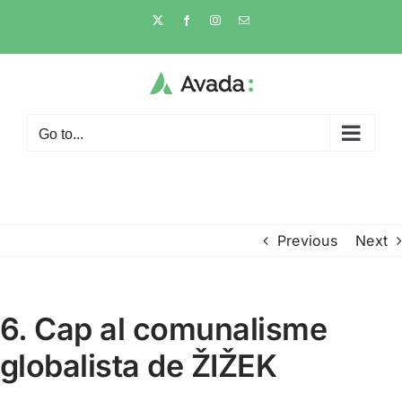
Skip
X
Facebook
Instagram
Email
to
content
Go to...
Previous
Next
6. Cap al comunalisme
globalista de ŽIŽEK