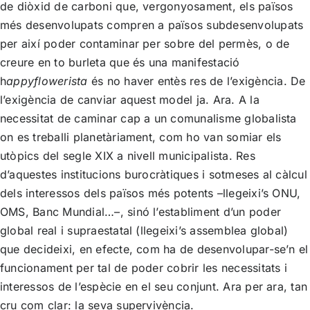
de diòxid de carboni que, vergonyosament, els països
més desenvolupats compren a països subdesenvolupats
per així poder contaminar per sobre del permès, o de
creure en to burleta que és una manifestació
h
appyflowerista
és no haver entès res de l’exigència. De
l’exigència de canviar aquest model ja. Ara. A la
necessitat de caminar cap a un comunalisme globalista
on es treballi planetàriament, com ho van somiar els
utòpics del segle XIX a nivell municipalista. Res
d’aquestes institucions burocràtiques i sotmeses al càlcul
dels interessos dels països més potents –llegeixi’s ONU,
OMS, Banc Mundial…–, sinó l’establiment d’un poder
global real i supraestatal (llegeixi’s assemblea global)
que decideixi, en efecte, com ha de desenvolupar-se’n el
funcionament per tal de poder cobrir les necessitats i
interessos de l’espècie en el seu conjunt. Ara per ara, tan
cru com clar: la seva supervivència.