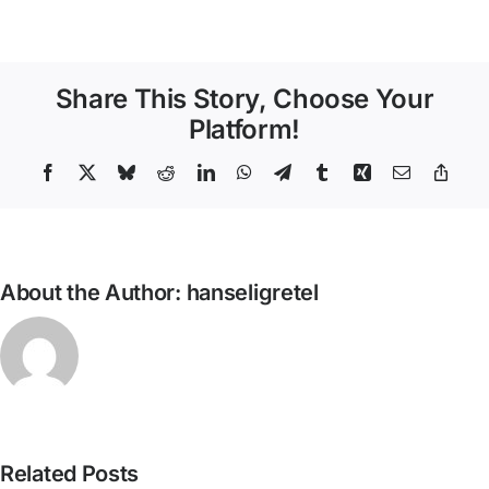
6.
Cap
al
comu
Share This Story, Choose Your
global
de
Platform!
ŽIŽEK
Facebook
X
Bluesky
Reddit
LinkedIn
WhatsApp
Telegram
Tumblr
Xing
Email
Copy
Link
About the Author:
hanseligretel
David
Related Posts