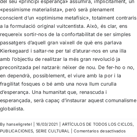
del seu «principi esperança» assumirà, implícitament, un
«pessimisme materialista», però serà plenament
conscient d’un «optimisme metafísic», totalment contraris
a la formulació original vuitcentista. Això, és clar, ens
requereix sortir-nos de la confortabilitat de ser simples
passatgers d’aquell gran vaixell de què ens parlava
Kierkegaard i saltar-ne per tal d’aturar-nos en una illa
amb l’objectiu de realitzar la més gran revolució ja
preconitzada pel natzarè: néixer de nou. De fer-ho o no,
en dependrà, possiblement, el viure amb la por i la
fragilitat fosques o bé amb una nova llum curulla
d’esperança. Una humanitat que, renascuda i
esperançada, serà capaç d’instaurar aquest comunalisme
globalista.
By
hanseligretel
|
16/03/2021
|
ARTÍCULOS DE TODOS LOS CICLOS
,
en
PUBLICACIONES
,
SERIE CULTURAL
|
Comentarios desactivados