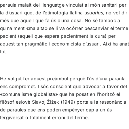
paraula malalt del llenguatge vinculat al món sanitari per
la d’usuari que, de l’etimologia llatina
usuarius
, no vol dir
més que aquell que fa ús d’una cosa. No sé tampoc a
quina ment «malalta» se li va ocórrer bescanviar el terme
pacient (aquell que espera pacientment la cura) per
aquest tan pragmàtic i economicista d’usuari. Així ha anat
tot.
He volgut fer aquest preàmbul perquè l’ús d’una paraula
ens compromet. I sóc conscient que advocar a favor del
«comunalisme globalista» que ha posat en l’horitzó el
filòsof eslovè Slavoj Žižek (1949) porta a la ressonància
de paraules que ens poden empènyer cap a un ús
tergiversat o totalment erroni del terme.