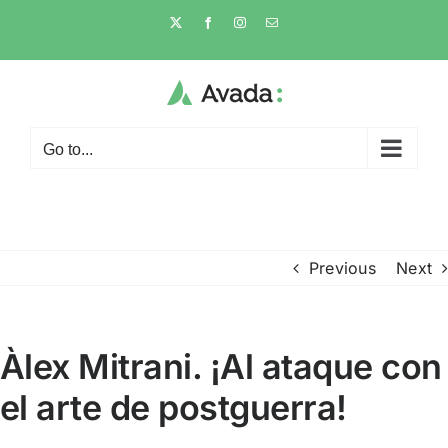
Skip
X
Facebook
Instagram
Email
to
content
Go to...
Previous
Next
Àlex Mitrani. ¡Al ataque con
el arte de postguerra!