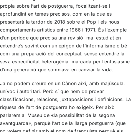
pròpia sobre l’art de postguerra, focalitzant-se i
aprofundint en temes precisos, com en la que es
presentarà la tardor de 2018 sobre el Pop i els nous
comportaments artístics entre 1966 i 1971. És l’exemple
d’un període que precisa una revisió, mal estudiat en
entendre’s sovint com un epígon de l’informalisme o bé
com una preparació del conceptual, sense entendre la
seva especificitat heterogènia, marcada per l’entusiasme
d’una generació que somniava en canviar la vida.
Ja no podem creure en un Cànon així, amb majúscula,
unívoc i autoritari. Però sí que hem de provar
classificacions, relacions, juxtaposicions i definicions. La
riquesa de l’art de postguerra ho exigeix. Per això
parlarem al Museu de «la possibilitat de la segona
avantguarda», perquè l’art de la llarga postguerra (que
no volem definir amb el nom de franquista perquè els