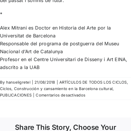
del passat i somnis de futur.
*
Alex Mitrani es Doctor en Historia del Arte por la
Universitat de Barcelona
Responsable del programa de postguerra del Museu
Nacional d’Art de Catalunya
Profesor en el Centre Universitari de Disseny i Art EINA,
adscrito a la UAB
By
hanseligretel
|
21/08/2018
|
ARTÍCULOS DE TODOS LOS CICLOS
,
Ciclos
,
Construcción y cansamiento en la Barcelona cultural
,
en
PUBLICACIONES
|
Comentarios desactivados
Àlex
Mitrani.
¡Al
ataque
Share This Story, Choose Your
con