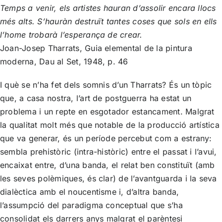
Temps a venir, els artistes hauran d’assolir encara llocs
més alts. S’hauràn destruït tantes coses que sols en ells
l’home trobarà l’esperança de crear.
Joan-Josep Tharrats, Guia elemental de la pintura
moderna, Dau al Set, 1948, p. 46
I què se n’ha fet dels somnis d’un Tharrats? És un tòpic
que, a casa nostra, l’art de postguerra ha estat un
problema i un repte en esgotador estancament. Malgrat
la qualitat molt més que notable de la producció artística
que va generar, és un període percebut com a estrany:
sembla prehistòric (intra-històric) entre el passat i l’avui,
encaixat entre, d’una banda, el relat ben constituït (amb
les seves polèmiques, és clar) de l’avantguarda i la seva
dialèctica amb el noucentisme i, d’altra banda,
l’assumpció del paradigma conceptual que s’ha
consolidat els darrers anys malgrat el parèntesi