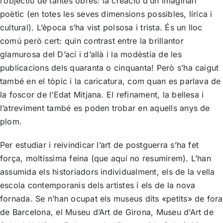
l’objectiu de tantes obres: la creació d’un imaginari
poètic (en totes les seves dimensions possibles, lírica i
cultural). L’època s’ha vist polsosa i trista. És un lloc
comú però cert: quin contrast entre la brillantor
glamurosa del D’ací i d’allà i la modèstia de les
publicacions dels quaranta o cinquanta! Però s’ha caigut
també en el tòpic i la caricatura, com quan es parlava de
la foscor de l’Edat Mitjana. El refinament, la bellesa i
l’atreviment també es poden trobar en aquells anys de
plom.
Per estudiar i reivindicar l’art de postguerra s’ha fet
força, moltíssima feina (que aquí no resumirem). L’han
assumida els historiadors individualment, els de la vella
escola contemporanis dels artistes i els de la nova
fornada. Se n’han ocupat els museus dits «petits» de fora
de Barcelona, el Museu d’Art de Girona, Museu d’Art de