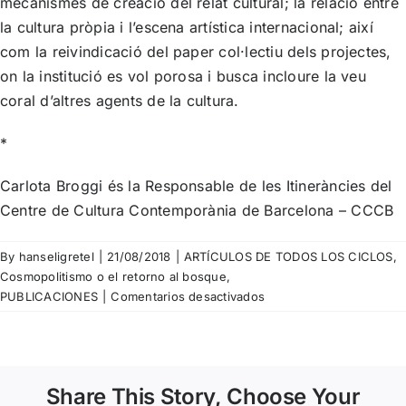
mecanismes de creació del relat cultural; la relació entre
la cultura pròpia i l’escena artística internacional; així
com la reivindicació del paper col·lectiu dels projectes,
on la institució es vol porosa i busca incloure la veu
coral d’altres agents de la cultura.
*
Carlota Broggi és la Responsable de les Itineràncies del
Centre de Cultura Contemporània de Barcelona – CCCB
By
hanseligretel
|
21/08/2018
|
ARTÍCULOS DE TODOS LOS CICLOS
,
Cosmopolitismo o el retorno al bosque
,
en
PUBLICACIONES
|
Comentarios desactivados
Carlota
Broggi.
Dime
con
Share This Story, Choose Your
quién