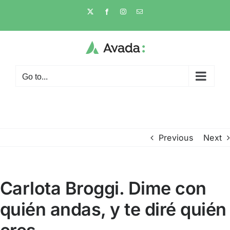
Skip
X
Facebook
Instagram
Email
to
content
Go to...
Previous
Next
Carlota Broggi. Dime con
quién andas, y te diré quién